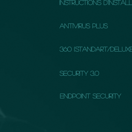
instructions d'instal
Antivirus plus
360 (standart/Deluxe
Security 3.0
endpoint security