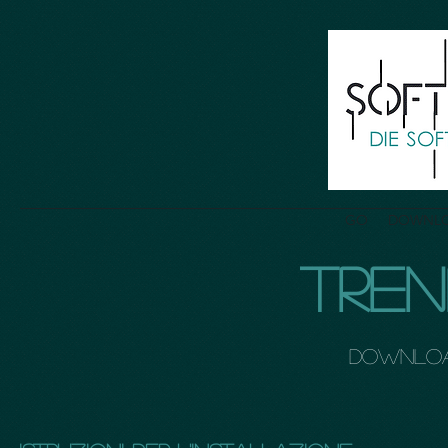
GO
DOWNL
TREN
Download